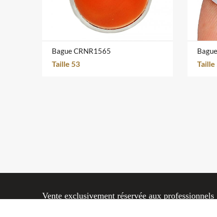
Bague CRNR1565
Bagu
Taille 53
Taille
Vente exclusivement réservée aux professionnels
© 2004
Markass Bijoux
.
Mentions légales
.