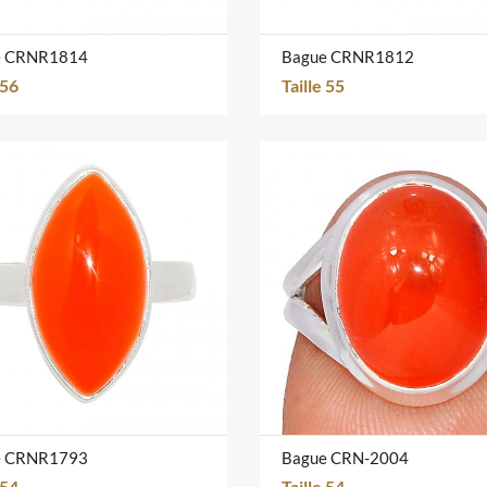
e CRNR1814
Bague CRNR1812
 56
Taille 55
e CRNR1793
Bague CRN-2004
 54
Taille 54