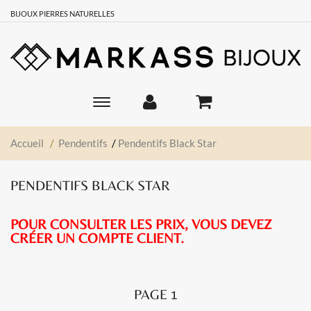
BIJOUX PIERRES NATURELLES
Navigation
Accueil
/
Pendentifs
/
Pendentifs Black Star
PENDENTIFS BLACK STAR
POUR CONSULTER LES PRIX, VOUS DEVEZ
CRÉER UN COMPTE CLIENT.
PAGE 1