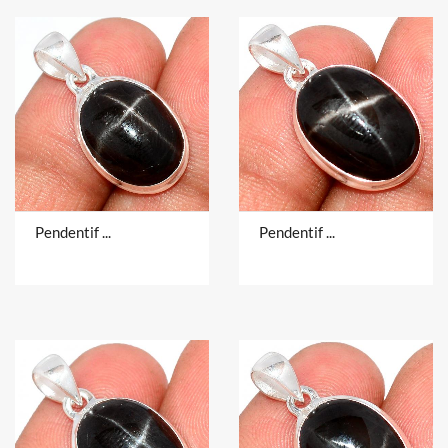
Pendentif BSTP414S
Pendentif BSTP413S