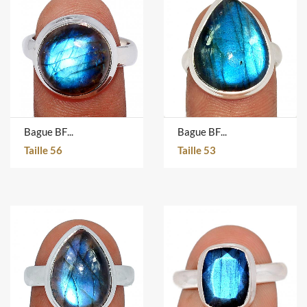
Bague BFLR4728
Bague BFLR335
Taille 56
Taille 53