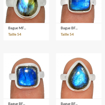
Bague MFLR938
Bague BFLR445
Taille 54
Taille 54
Bague BFLR407
Bague BFLR4871D