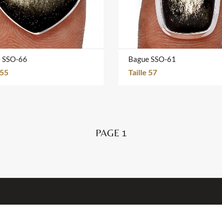
 SSO-66
Bague SSO-61
 55
Taille 57
PAGE 1