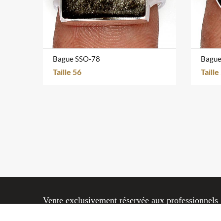
Bague SSO-78
Bague
Taille 56
Taille
Vente exclusivement réservée aux professionnels
© 2004
Markass Bijoux
.
Mentions légales
.