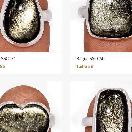
 SSO-71
Bague SSO-60
 55
Taille 56