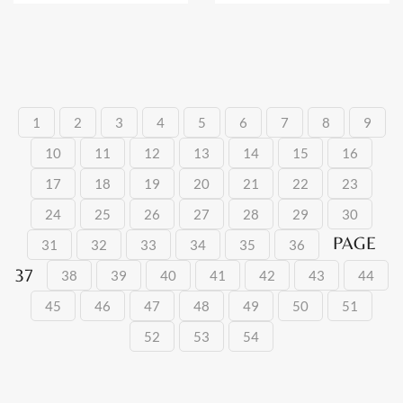
1
2
3
4
5
6
7
8
9
10
11
12
13
14
15
16
17
18
19
20
21
22
23
24
25
26
27
28
29
30
PAGE
31
32
33
34
35
36
37
38
39
40
41
42
43
44
45
46
47
48
49
50
51
52
53
54