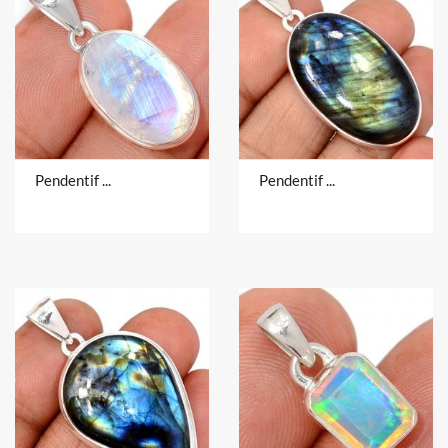
Pendentif MNF-1949
Pendentif MFL-64